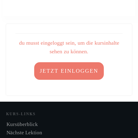
du musst eingeloggt sein, um die kursinhalte
sehen zu können.
JETZT EINLOGGEN
KURS-LINKS
Kursüberblick
Nächste Lektion